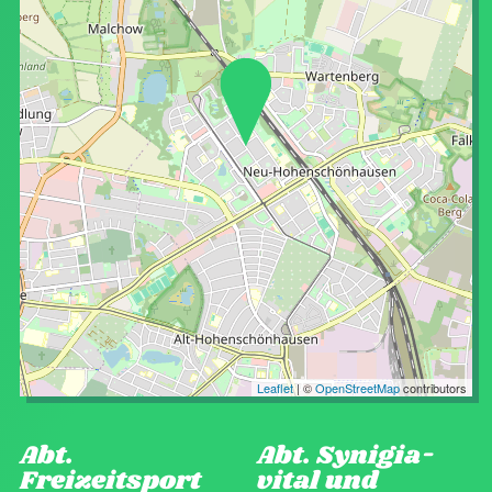
Leaflet
| ©
OpenStreetMap
contributors
Abt.
Abt. Synigia-
Freizeitsport
vital und